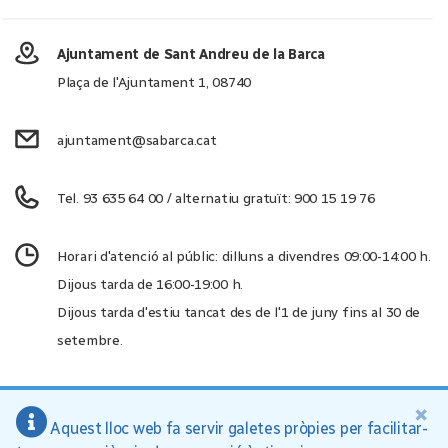
Ajuntament de Sant Andreu de la Barca
Plaça de l'Ajuntament 1, 08740
ajuntament@sabarca.cat
Tel. 93 635 64 00 / alternatiu gratuït: 900 15 19 76
Horari d'atenció al públic: dilluns a divendres 09:00-14:00 h.
Dijous tarda de 16:00-19:00 h.
Dijous tarda d'estiu tancat des de l'1 de juny fins al 30 de
setembre.
×
Aquest lloc web fa servir galetes pròpies per facilitar-
Ajuntament de Sant Andreu de la Barca, 2026