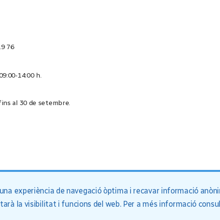
19 76
 09:00-14:00 h.
 fins al 30 de setembre.
e una experiència de navegació òptima i recavar informació anònim
rà la visibilitat i funcions del web. Per a més informació consu