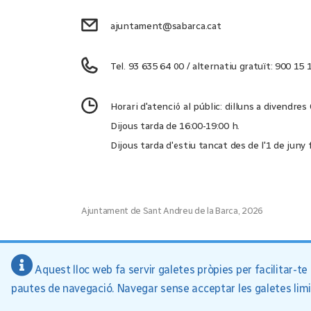
ajuntament@sabarca.cat
Tel. 93 635 64 00 / alternatiu gratuït: 900 15 
Horari d'atenció al públic: dilluns a divendres
Dijous tarda de 16:00-19:00 h.
Dijous tarda d'estiu tancat des de l'1 de juny
Ajuntament de Sant Andreu de la Barca, 2026
Aquest lloc web fa servir galetes pròpies per facilitar-t
pautes de navegació. Navegar sense acceptar les galetes limita