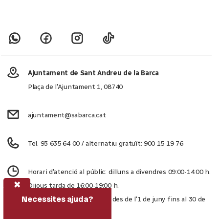
Ajuntament de Sant Andreu de la Barca
Plaça de l'Ajuntament 1, 08740
ajuntament@sabarca.cat
Tel. 93 635 64 00 / alternatiu gratuït: 900 15 19 76
Horari d'atenció al públic: dilluns a divendres 09:00-14:00 h.
×
Dijous tarda de 16:00-19:00 h.
Necessites ajuda?
Dijous tarda d'estiu tancat des de l'1 de juny fins al 30 de
setembre.