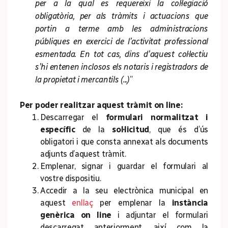
per a la qual es requereixi la col·legiació
obligatòria, per als tràmits i actuacions que
portin a terme amb les administracions
públiques en exercici de l’activitat professional
esmentada. En tot cas, dins d’aquest col·lectiu
s’hi entenen inclosos els notaris i registradors de
la propietat i mercantils (...)
”
Per poder realitzar aquest tràmit on line:
Descarregar el
formulari normalitzat i
específic
de la
sol·licitud
, que és d’ús
obligatori i que consta annexat als documents
adjunts d’aquest tràmit.
Emplenar, signar i guardar el formulari al
vostre dispositiu.
Accedir a la seu electrònica municipal en
aquest
enllaç
per emplenar la
instància
genèrica on line
i adjuntar el formulari
descarregat anteriorment, així com la