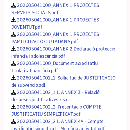
202605041000_ANNEX 1 PROJECTES
SERVEIS SOCIALS.pdf
202605041000_ANNEX 1 PROJECTES
JOVENTUT.pdf
202605041000_ANNEX 1 PROJECTES
PARTICIPACIÓ CIUTADANA.pdf
202605041000_ANNEX 2 Declaració protecció
infància i adolescència.pdf
202605041000_Document acreditatiu
titularitat bancària.pdf
202605041001_1. Sol·licitud de JUSTIFICACIÓ
de subvenció.pdf
202605041002_1.1. ANNEX 3 - Relació
despeses justificatives.xlsx
202605041002_2. Presentació COMPTE
JUSTIFICATIU SIMPLIFICAT.pdf
202605041002_2.1. ANNEX 4A - Compte
justificatiu simplificat - Memòria activitat.pdf