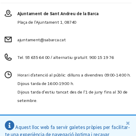
Ajuntament de Sant Andreu de la Barca
Plaça de l'Ajuntament 1, 08740
ajuntament@sabarca.cat
Tel. 93 635 64 00 / alternatiu gratuït: 900 15 19 76
Horari d'atenció al públic: dilluns a divendres 09:00-14:00 h.
Dijous tarda de 16:00-19:00 h.
Dijous tarda d'estiu tancat des de l'1 de juny fins al 30 de
setembre.
×
Aquest lloc web fa servir galetes pròpies per facilitar-
Ajuntament de Sant Andreu de la Barca, 2026
te una experiència de navegació òptima i recavar