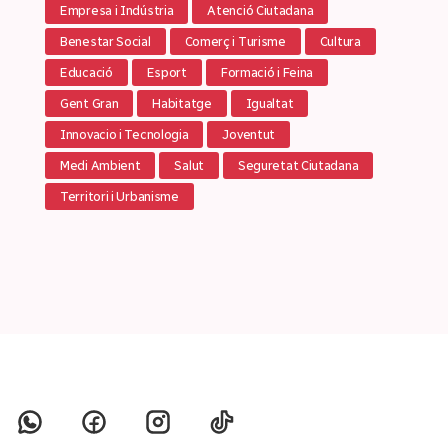
Empresa i Indústria
Atenció Ciutadana
Benestar Social
Comerç i Turisme
Cultura
Educació
Esport
Formació i Feina
Gent Gran
Habitatge
Igualtat
Innovacio i Tecnologia
Joventut
Medi Ambient
Salut
Seguretat Ciutadana
Territori i Urbanisme