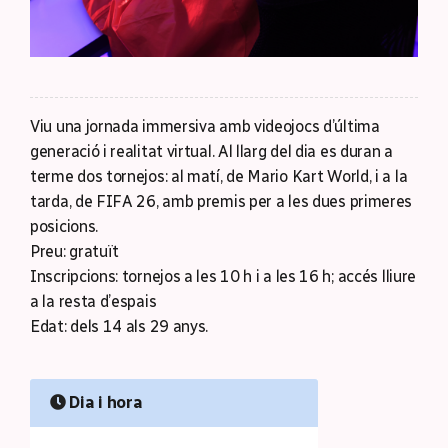
Viu una jornada immersiva amb videojocs d’última
generació i realitat virtual. Al llarg del dia es duran a
terme dos tornejos: al matí, de Mario Kart World, i a la
tarda, de FIFA 26, amb premis per a les dues primeres
posicions.
Preu: gratuït
Inscripcions: tornejos a les 10 h i a les 16 h; accés lliure
a la resta d’espais
Edat: dels 14 als 29 anys.
Dia i hora