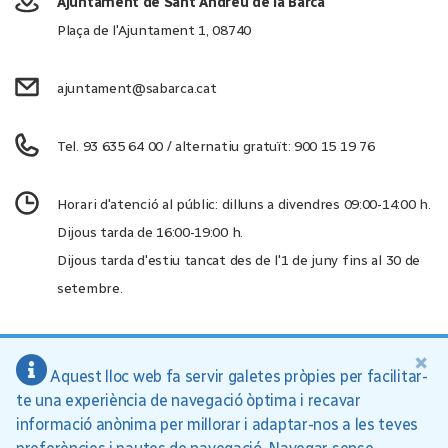
Ajuntament de Sant Andreu de la Barca
Plaça de l'Ajuntament 1, 08740
ajuntament@sabarca.cat
Tel. 93 635 64 00 / alternatiu gratuït: 900 15 19 76
Horari d'atenció al públic: dilluns a divendres 09:00-14:00 h.
Dijous tarda de 16:00-19:00 h.
Dijous tarda d'estiu tancat des de l'1 de juny fins al 30 de
setembre.
×
Aquest lloc web fa servir galetes pròpies per facilitar-
Ajuntament de Sant Andreu de la Barca, 2026
te una experiència de navegació òptima i recavar
Inici
Política de privacitat
Avís legal
informació anònima per millorar i adaptar-nos a les teves