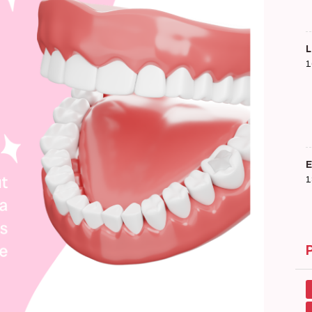
1
E
1