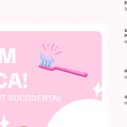
E
2
X
P
0
P
0
G
0