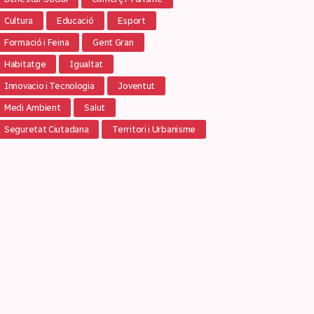
Cultura
Educació
Esport
Formació i Feina
Gent Gran
Habitatge
Igualtat
Innovacio i Tecnologia
Joventut
Medi Ambient
Salut
Seguretat Ciutadana
Territori i Urbanisme