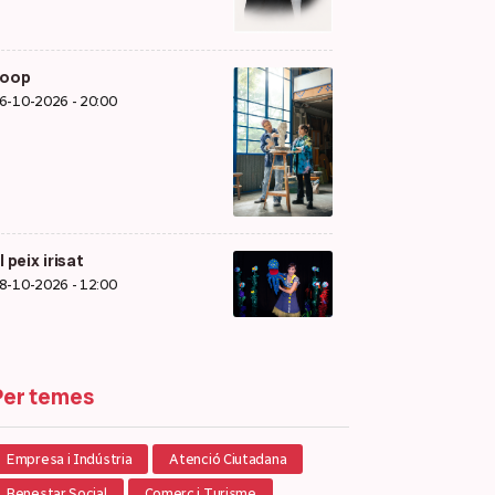
Loop
6-10-2026 - 20:00
l peix irisat
8-10-2026 - 12:00
Per temes
Empresa i Indústria
Atenció Ciutadana
Benestar Social
Comerç i Turisme