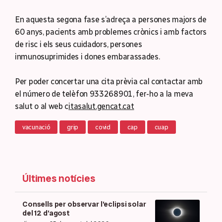
En aquesta segona fase s’adreça a persones majors de
60 anys, pacients amb problemes crònics i amb factors
de risc i els seus cuidadors, persones
inmunosuprimides i dones embarassades.
Per poder concertar una cita prèvia cal contactar amb
el número de telèfon 933268901, fer-ho a la meva
salut o al web c
itasalut.gencat.cat
vacunació
grip
covid
cap
cuap
Últimes notícies
Consells per observar l’eclipsi solar
del 12 d’agost