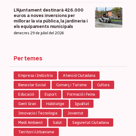
L’Ajuntament destinarà 426.000
euros a noves inversions per
millorar la via pública, la jardineria i
els equipaments municipals
dimecres 29 de juliol del 2026
Per temes
Empresa i Indústria
Atenció Ciutadana
Benestar Social
Comerç i Turisme
Cultura
Educació
Esport
Formació i Feina
Gent Gran
Habitatge
Igualtat
Innovacio i Tecnologia
Joventut
Medi Ambient
Salut
Seguretat Ciutadana
Territori i Urbanisme