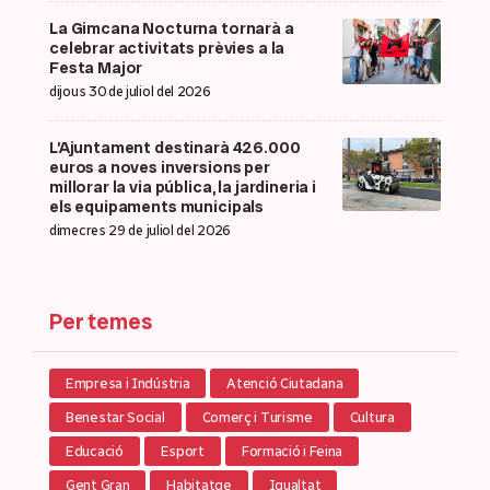
La Gimcana Nocturna tornarà a
celebrar activitats prèvies a la
Festa Major
dijous 30 de juliol del 2026
L’Ajuntament destinarà 426.000
euros a noves inversions per
millorar la via pública, la jardineria i
els equipaments municipals
dimecres 29 de juliol del 2026
Per temes
Empresa i Indústria
Atenció Ciutadana
Benestar Social
Comerç i Turisme
Cultura
Educació
Esport
Formació i Feina
Gent Gran
Habitatge
Igualtat