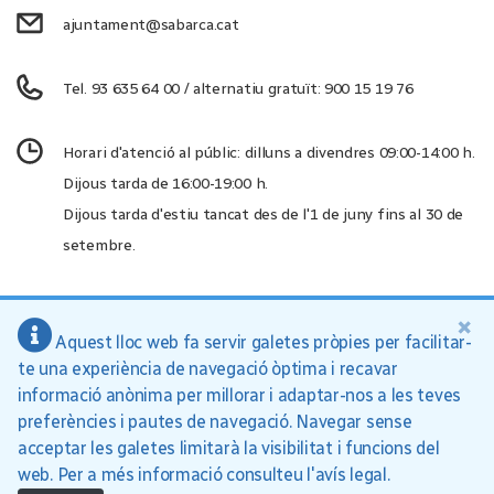
ajuntament@sabarca.cat
Tel. 93 635 64 00 / alternatiu gratuït: 900 15 19 76
Horari d'atenció al públic: dilluns a divendres 09:00-14:00 h.
Dijous tarda de 16:00-19:00 h.
Dijous tarda d'estiu tancat des de l'1 de juny fins al 30 de
setembre.
×
Aquest lloc web fa servir galetes pròpies per facilitar-
Ajuntament de Sant Andreu de la Barca, 2026
te una experiència de navegació òptima i recavar
Inici
Política de privacitat
Avís legal
informació anònima per millorar i adaptar-nos a les teves
preferències i pautes de navegació. Navegar sense
acceptar les galetes limitarà la visibilitat i funcions del
web. Per a més informació consulteu l'avís legal.