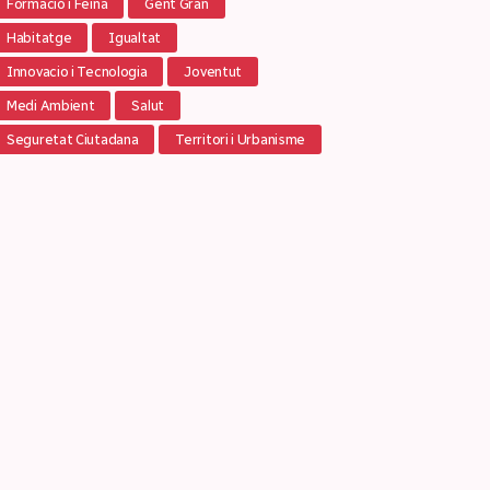
Formació i Feina
Gent Gran
Habitatge
Igualtat
Innovacio i Tecnologia
Joventut
Medi Ambient
Salut
Seguretat Ciutadana
Territori i Urbanisme