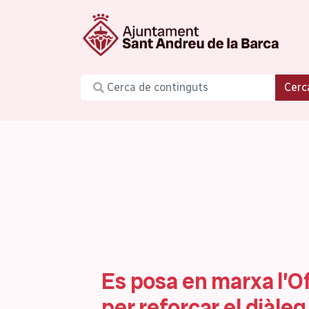
Cerc
Es posa en marxa l’Ofi
per reforçar el diàle