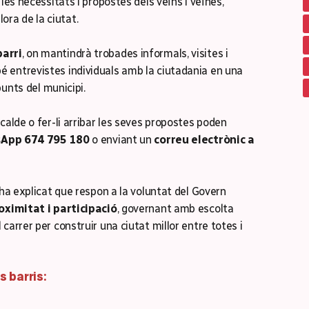
les necessitats i propostes dels veïns i veïnes,
llora de la ciutat.
barri
, on mantindrà trobades informals, visites i
 entrevistes individuals amb la ciutadania en una
punts del municipi.
calde o fer-li arribar les seves propostes poden
App 674 795 180
o enviant un
correu electrònic a
 ha explicat que respon a la voluntat del Govern
oximitat i participació
, governant amb escolta
carrer per construir una ciutat millor entre totes i
s barris: