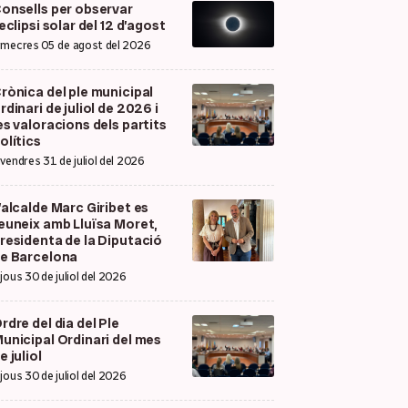
onsells per observar
’eclipsi solar del 12 d’agost
imecres 05 de agost del 2026
rònica del ple municipal
rdinari de juliol de 2026 i
es valoracions dels partits
olítics
ivendres 31 de juliol del 2026
’alcalde Marc Giribet es
euneix amb Lluïsa Moret,
residenta de la Diputació
e Barcelona
ijous 30 de juliol del 2026
rdre del dia del Ple
unicipal Ordinari del mes
e juliol
ijous 30 de juliol del 2026