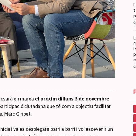
L
t
p
d
L
4
i
p
e
d
 posarà en marxa
el pròxim dilluns 3 de novembre
participació ciutadana que té com a objectiu facilitar
e, Marc Giribet.
 iniciativa es desplegarà barri a barri i vol esdevenir un