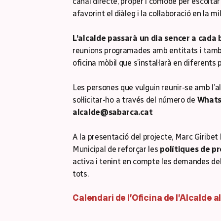
canal directe, proper i còmode per escoltar 
afavorint el diàleg i la col·laboració en la mi
L’alcalde passarà un dia sencer a cada 
reunions programades amb entitats i també
oficina mòbil que s’instal·larà en diferents 
Les persones que vulguin reunir-se amb l’al
sol·licitar-ho a través del número de
Whats
alcalde@sabarca.cat
A la presentació del projecte, Marc Giribet
Municipal de reforçar les
polítiques de pr
activa i tenint en compte les demandes del 
tots.
Calendari de l’Oficina de l’Alcalde al