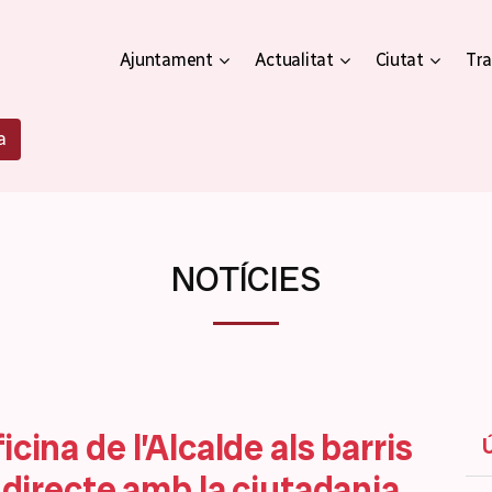
Ajuntament
Actualitat
Ciutat
Tra
a
NOTÍCIES
cina de l’Alcalde als barris
g directe amb la ciutadania