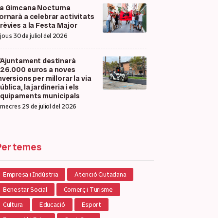
a Gimcana Nocturna
ornarà a celebrar activitats
rèvies a la Festa Major
ijous 30 de juliol del 2026
’Ajuntament destinarà
26.000 euros a noves
nversions per millorar la via
ública, la jardineria i els
quipaments municipals
imecres 29 de juliol del 2026
Per temes
Empresa i Indústria
Atenció Ciutadana
Benestar Social
Comerç i Turisme
Cultura
Educació
Esport