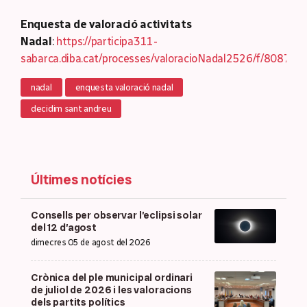
Enquesta de valoració activitats
Nadal
:
https://participa311-
sabarca.diba.cat/processes/valoracioNadal2526/f/8087/s
nadal
enquesta valoració nadal
decidim sant andreu
Últimes notícies
Consells per observar l’eclipsi solar
del 12 d’agost
dimecres 05 de agost del 2026
Crònica del ple municipal ordinari
de juliol de 2026 i les valoracions
dels partits polítics