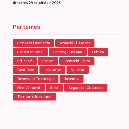
dimecres 29 de juliol del 2026
Per temes
Empresa i Indústria
Atenció Ciutadana
Benestar Social
Comerç i Turisme
Cultura
Educació
Esport
Formació i Feina
Gent Gran
Habitatge
Igualtat
Innovacio i Tecnologia
Joventut
Medi Ambient
Salut
Seguretat Ciutadana
Territori i Urbanisme