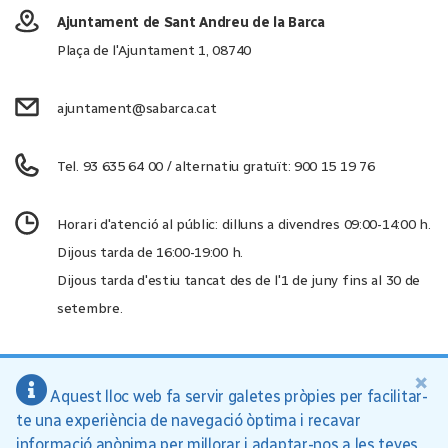
Ajuntament de Sant Andreu de la Barca
Plaça de l'Ajuntament 1, 08740
ajuntament@sabarca.cat
Tel. 93 635 64 00 / alternatiu gratuït: 900 15 19 76
Horari d'atenció al públic: dilluns a divendres 09:00-14:00 h.
Dijous tarda de 16:00-19:00 h.
Dijous tarda d'estiu tancat des de l'1 de juny fins al 30 de
setembre.
×
Aquest lloc web fa servir galetes pròpies per facilitar-
Ajuntament de Sant Andreu de la Barca, 2026
te una experiència de navegació òptima i recavar
Inici
Política de privacitat
Avís legal
informació anònima per millorar i adaptar-nos a les teves