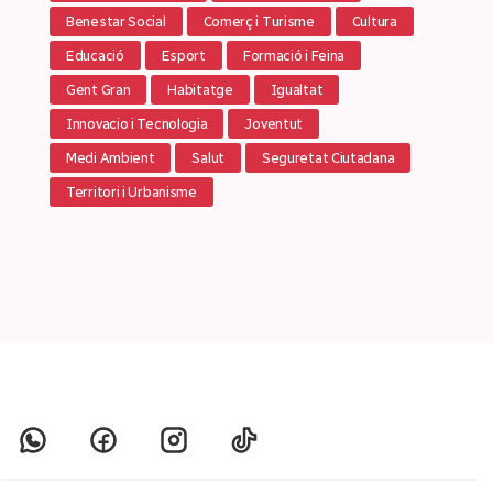
Benestar Social
Comerç i Turisme
Cultura
Educació
Esport
Formació i Feina
Gent Gran
Habitatge
Igualtat
Innovacio i Tecnologia
Joventut
Medi Ambient
Salut
Seguretat Ciutadana
Territori i Urbanisme