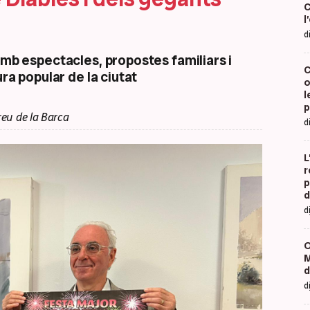
C
l
d
amb espectacles, propostes familiars i
C
ura popular de la ciutat
o
l
p
eu de la Barca
d
L
r
p
d
d
O
M
d
d