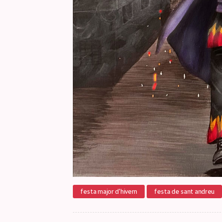
festa major d'hivern
festa de sant andreu