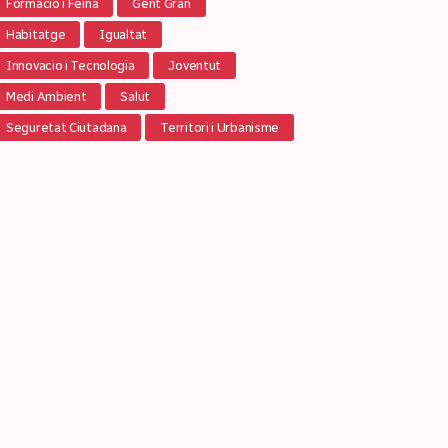
Formació i Feina
Gent Gran
Habitatge
Igualtat
Innovacio i Tecnologia
Joventut
Medi Ambient
Salut
Seguretat Ciutadana
Territori i Urbanisme