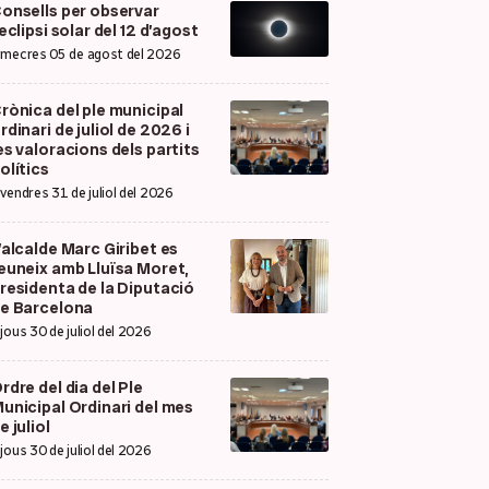
onsells per observar
’eclipsi solar del 12 d’agost
imecres 05 de agost del 2026
rònica del ple municipal
rdinari de juliol de 2026 i
es valoracions dels partits
olítics
ivendres 31 de juliol del 2026
’alcalde Marc Giribet es
euneix amb Lluïsa Moret,
residenta de la Diputació
e Barcelona
ijous 30 de juliol del 2026
rdre del dia del Ple
unicipal Ordinari del mes
e juliol
ijous 30 de juliol del 2026