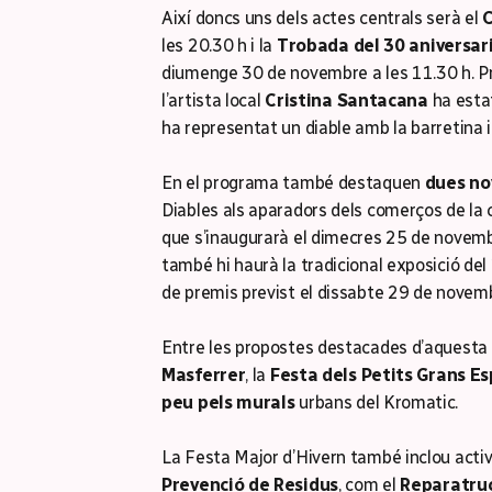
Així doncs uns dels actes centrals serà el
C
les 20.30 h i la
Trobada del 30 aniversar
diumenge 30 de novembre a les 11.30 h. P
l’artista local
Cristina Santacana
ha estat
ha representat un diable amb la barretina i
En el programa també destaquen
dues no
Diables als aparadors dels comerços de la c
que s’inaugurarà el dimecres 25 de novemb
també hi haurà la tradicional exposició del
de premis previst el dissabte 29 de novemb
Entre les propostes destacades d’aquesta ed
Masferrer
, la
Festa dels Petits Grans E
peu pels murals
urbans del Kromatic.
La Festa Major d’Hivern també inclou activ
Prevenció de Residus
, com el
Reparatru