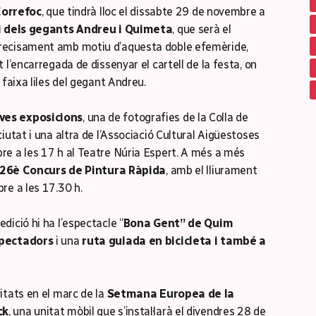
orrefoc
, que tindrà lloc el dissabte 29 de novembre a
i dels gegants Andreu i Quimeta
, que serà el
recisament amb motiu d’aquesta doble efemèride,
 l’encarregada de dissenyar el cartell de la festa, on
 faixa liles del gegant Andreu.
ves exposicions
, una de fotografies de la Colla de
iutat i una altra de l’Associació Cultural Aigüestoses
re a les 17 h al Teatre Núria Espert. A més a més
26è Concurs de Pintura Ràpida
, amb el lliurament
re a les 17.30 h.
ició hi ha l’espectacle “
Bona Gent” de Quim
spectadors
i una
ruta guiada en bicicleta i també a
itats en el marc de la
Setmana Europea de la
ck
, una unitat mòbil que s’instal·larà el divendres 28 de