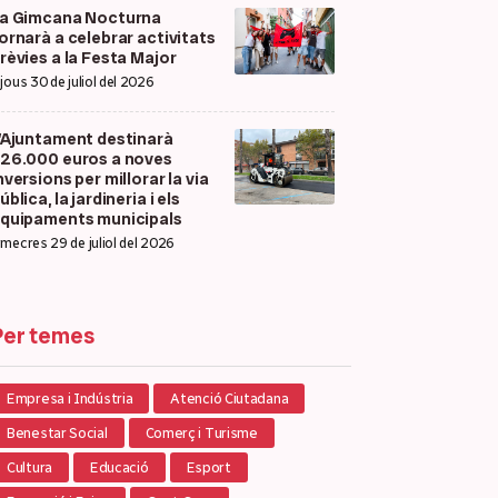
a Gimcana Nocturna
ornarà a celebrar activitats
rèvies a la Festa Major
ijous 30 de juliol del 2026
’Ajuntament destinarà
26.000 euros a noves
nversions per millorar la via
ública, la jardineria i els
quipaments municipals
imecres 29 de juliol del 2026
Per temes
Empresa i Indústria
Atenció Ciutadana
Benestar Social
Comerç i Turisme
Cultura
Educació
Esport