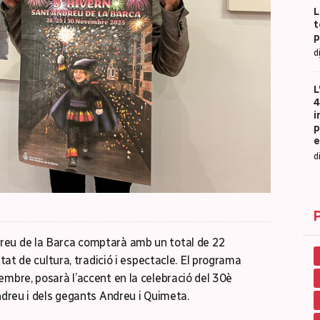
L
t
p
d
L
4
i
p
e
d
reu de la Barca comptarà amb un total de 22
utat de cultura, tradició i espectacle. El programa
embre, posarà l’accent en la celebració del 30è
ndreu i dels gegants Andreu i Quimeta.