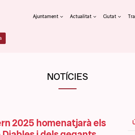
Ajuntament
Actualitat
Ciutat
Tra
a
NOTÍCIES
ern 2025 homenatjarà els
e Diables i dels gegants