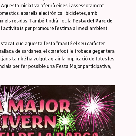
 Aquesta iniciativa oferirà eines i assessorament
omèstics, aparells electrònics i bicicletes, amb
uir els residus. També tindrà lloc la
Festa del Parc de
 activitats per promoure l’estima al medi ambient.
destacat que aquesta festa “manté el seu caràcter
a ballada de sardanes, el correfoc i la trobada gegantera
jans també ha volgut agrair la implicació de totes les
cials per fer possible una Festa Major participativa,