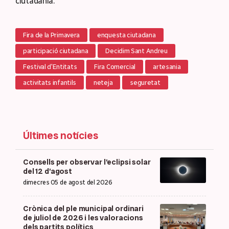
ciutadania.
Fira de la Primavera
enquesta ciutadana
participació ciutadana
Decidim Sant Andreu
Festival d'Entitats
Fira Comercial
artesania
activitats infantils
neteja
seguretat
Últimes notícies
Consells per observar l’eclipsi solar
del 12 d’agost
dimecres 05 de agost del 2026
Crònica del ple municipal ordinari
de juliol de 2026 i les valoracions
dels partits polítics