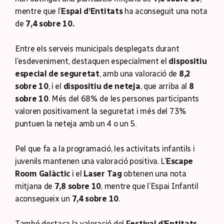
mentre que l’
Espai d’Entitats
ha aconseguit una nota
de
7,4 sobre 10.
Entre els serveis municipals desplegats durant
l’esdeveniment, destaquen especialment el
dispositiu
especial de seguretat
, amb una valoració de
8,2
sobre 10
, i el
dispositiu de neteja
, que arriba al
8
sobre 10
. Més del 68% de les persones participants
valoren positivament la seguretat i més del 73%
puntuen la neteja amb un 4 o un 5.
Pel que fa a la programació, les activitats infantils i
juvenils mantenen una valoració positiva. L’
Escape
Room Galàctic
i el
Laser Tag
obtenen una nota
mitjana de
7,8 sobre 10
, mentre que l’Espai Infantil
aconsegueix un
7,4 sobre 10
.
També destaca la valoració del
Festival d’Entitats
,