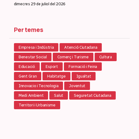
dimecres 29 de juliol del 2026
Per temes
Empresa i Indústria
Atenció Ciutadana
Benestar Social
Comerç i Turisme
Cultura
Educació
Esport
Formació i Feina
Gent Gran
Habitatge
Igualtat
Innovacio i Tecnologia
Joventut
Medi Ambient
Salut
Seguretat Ciutadana
Territori i Urbanisme