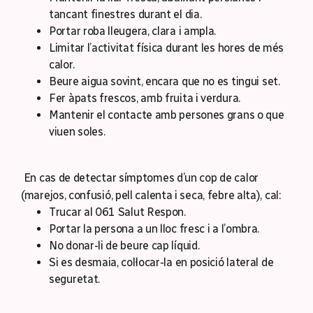
tancant finestres durant el dia.
Portar roba lleugera, clara i ampla.
Limitar l’activitat física durant les hores de més
calor.
Beure aigua sovint, encara que no es tingui set.
Fer àpats frescos, amb fruita i verdura.
Mantenir el contacte amb persones grans o que
viuen soles.
En cas de detectar símptomes d’un cop de calor
(marejos, confusió, pell calenta i seca, febre alta), cal:
Trucar al 061 Salut Respon.
Portar la persona a un lloc fresc i a l’ombra.
No donar-li de beure cap líquid.
Si es desmaia, col·locar-la en posició lateral de
seguretat.