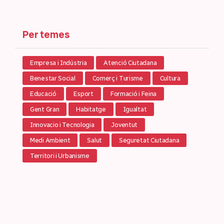
Per temes
Empresa i Indústria
Atenció Ciutadana
Benestar Social
Comerç i Turisme
Cultura
Educació
Esport
Formació i Feina
Gent Gran
Habitatge
Igualtat
Innovacio i Tecnologia
Joventut
Medi Ambient
Salut
Seguretat Ciutadana
Territori i Urbanisme