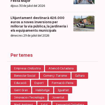
Festa Major
dijous 30 de juliol del 2026
L’Ajuntament destinarà 426.000
euros a noves inversions per
millorar la via pública, la jardineria i
els equipaments municipals
dimecres 29 de juliol del 2026
Per temes
Empresa i Indústria
Atenció Ciutadana
Benestar Social
Comerç i Turisme
Cultura
Educació
Esport
Formació i Feina
Gent Gran
Habitatge
Igualtat
Innovacio i Tecnologia
Joventut
Medi Ambient
Salut
Seguretat Ciutadana