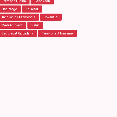
Formació i Feina
Gent Gran
Habitatge
Igualtat
Innovacio i Tecnologia
Joventut
Medi Ambient
Salut
Seguretat Ciutadana
Territori i Urbanisme