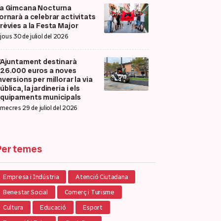
a Gimcana Nocturna
ornarà a celebrar activitats
rèvies a la Festa Major
ijous 30 de juliol del 2026
’Ajuntament destinarà
26.000 euros a noves
nversions per millorar la via
ública, la jardineria i els
quipaments municipals
imecres 29 de juliol del 2026
Per temes
Empresa i Indústria
Atenció Ciutadana
Benestar Social
Comerç i Turisme
Cultura
Educació
Esport