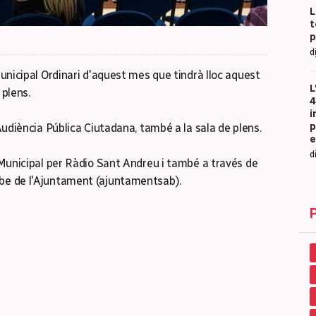
L
t
p
d
Municipal Ordinari d'aquest mes que tindrà lloc aquest
L
 plens.
4
i
p
'Audiència Pública Ciutadana, també a la sala de plens.
e
d
e Municipal per Ràdio Sant Andreu i també a través de
ube de l'Ajuntament (ajuntamentsab).