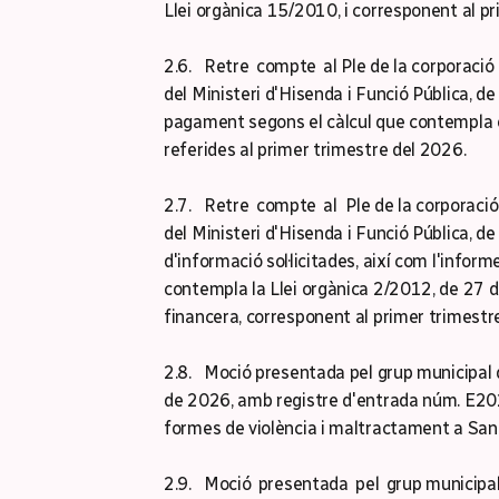
Llei orgànica 15/2010, i corresponent al p
2.6. Retre compte al Ple de la corporació
del Ministeri d'Hisenda i Funció Pública, d
pagament segons el càlcul que contempla 
referides al primer trimestre del 2026.
2.7. Retre compte al Ple de la corporació
del Ministeri d'Hisenda i Funció Pública, d
d'informació sol·licitades, així com l'info
contempla la Llei orgànica 2/2012, de 27 d'a
financera, corresponent al primer trimestr
2.8. Moció presentada pel grup municipal
de 2026, amb registre d'entrada núm. E202
formes de violència i maltractament a San
2.9. Moció presentada pel grup municipa