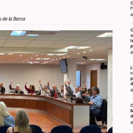
C
l
d
 de la Barca
C
o
l
p
d
L
r
p
d
d
O
M
d
d