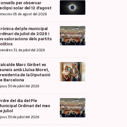
onsells per observar
’eclipsi solar del 12 d’agost
imecres 05 de agost del 2026
rònica del ple municipal
rdinari de juliol de 2026 i
es valoracions dels partits
olítics
ivendres 31 de juliol del 2026
’alcalde Marc Giribet es
euneix amb Lluïsa Moret,
residenta de la Diputació
e Barcelona
ijous 30 de juliol del 2026
rdre del dia del Ple
unicipal Ordinari del mes
e juliol
ijous 30 de juliol del 2026