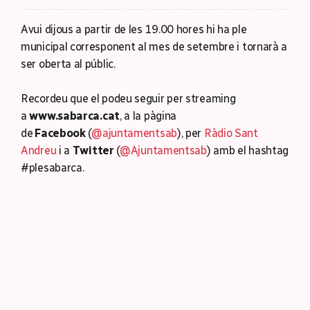
Avui dijous a partir de les 19.00 hores hi ha ple
municipal corresponent al mes de setembre i tornarà a
ser oberta al públic.
Recordeu que el podeu seguir per streaming
a
www.sabarca.cat
, a la pàgina
de
Facebook
(
@ajuntamentsab
), per
Ràdio Sant
Andreu
i a
Twitter
(
@Ajuntamentsab
) amb el hashtag
#plesabarca.