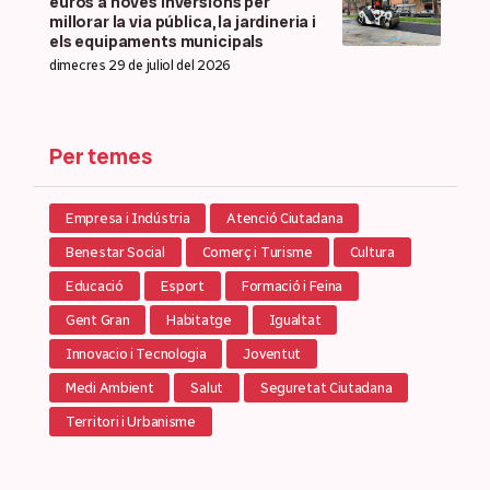
euros a noves inversions per
millorar la via pública, la jardineria i
els equipaments municipals
dimecres 29 de juliol del 2026
Per temes
Empresa i Indústria
Atenció Ciutadana
Benestar Social
Comerç i Turisme
Cultura
Educació
Esport
Formació i Feina
Gent Gran
Habitatge
Igualtat
Innovacio i Tecnologia
Joventut
Medi Ambient
Salut
Seguretat Ciutadana
Territori i Urbanisme